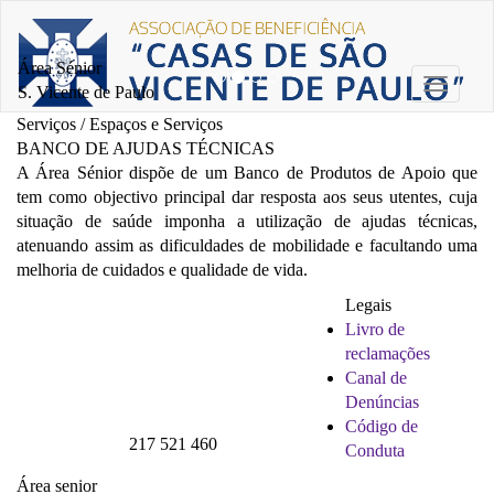
Área Sénior
Toggle
S. Vicente de Paulo
navigati
Serviços / Espaços e Serviços
BANCO DE AJUDAS TÉCNICAS
A Área Sénior dispõe de um Banco de Produtos de Apoio que
tem como objectivo principal dar resposta aos seus utentes, cuja
situação de saúde imponha a utilização de ajudas técnicas,
atenuando assim as dificuldades de mobilidade e facultando uma
melhoria de cuidados e qualidade de vida.
Legais
Livro de
reclamações
Canal de
Denúncias
Código de
217 521 460
Conduta
Área senior